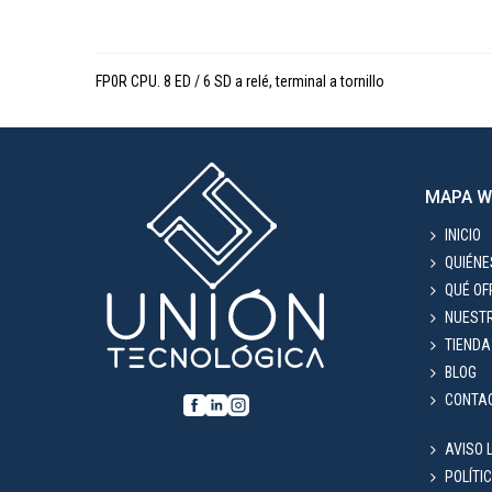
FP0R CPU. 8 ED / 6 SD a relé, terminal a tornillo
MAPA W
INICIO
QUIÉN
QUÉ O
NUEST
TIENDA
BLOG
CONTA
AVISO 
POLÍTI