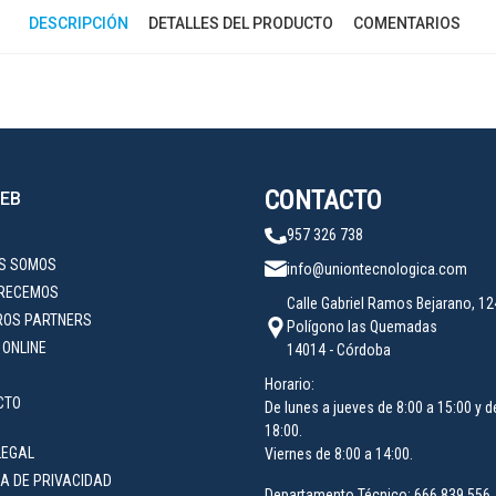
DESCRIPCIÓN
DETALLES DEL PRODUCTO
COMENTARIOS
CONTACTO
EB
957 326 738
ES SOMOS
info@uniontecnologica.com
FRECEMOS
Calle Gabriel Ramos Bejarano, 12
ROS PARTNERS
Polígono las Quemadas
 ONLINE
14014 - Córdoba
Horario:
CTO
De lunes a jueves de 8:00 a 15:00 y d
18:00.
LEGAL
Viernes de 8:00 a 14:00.
CA DE PRIVACIDAD
Departamento Técnico:
666 839 556