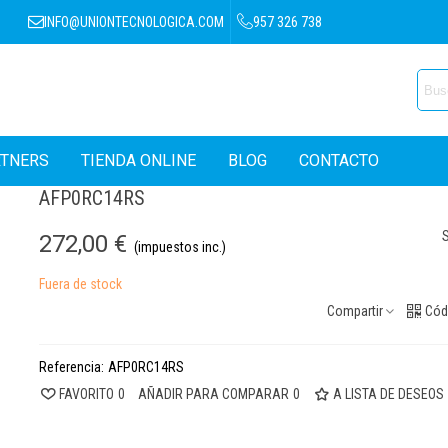
INFO@UNIONTECNOLOGICA.COM
957 326 738
RTNERS
TIENDA ONLINE
BLOG
CONTACTO
AFP0RC14RS
S
272,00 €
(impuestos inc.)
Fuera de stock
Compartir
Cód
Referencia:
AFP0RC14RS
FAVORITO
0
AÑADIR PARA COMPARAR
0
A LISTA DE DESEOS